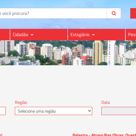
Cidadão
Estagiário
Pes
Região
Data
s!
Palestra - Atraso Nas Obras: Ques