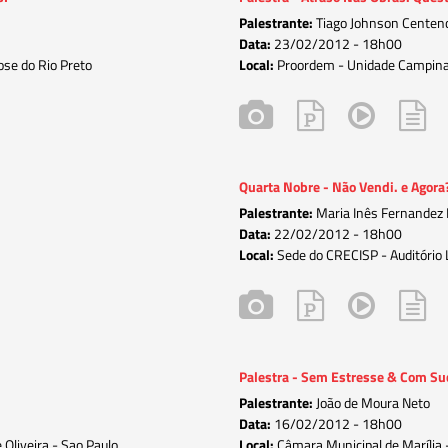
Palestrante:
Tiago Johnson Centeno
Data:
23/02/2012 -
18h00
ose do Rio Preto
Local:
Proordem - Unidade Campina
Quarta Nobre - Não Vendi. e Agora
Palestrante:
Maria Inês Fernandez 
Data:
22/02/2012 -
18h00
Local:
Sede do CRECISP - Auditório L
Palestra - Sem Estresse & Com Su
Palestrante:
João de Moura Neto
Data:
16/02/2012 -
18h00
 Oliveira - Sao Paulo
Local:
Câmara Municipal de Marília -