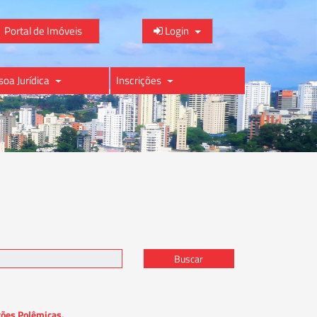
Portal de Imóveis
Login
soa Jurídica
Inscrições
Buscar
tões Polêmicas.