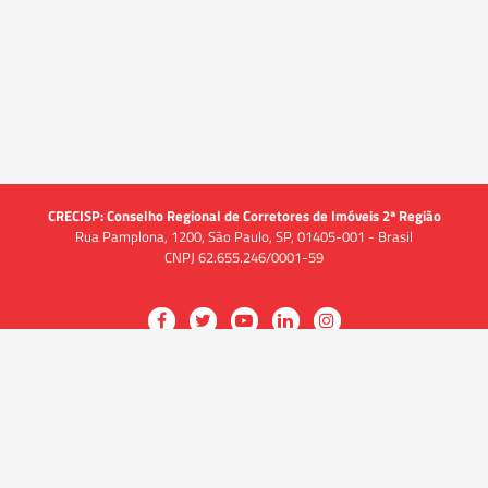
CRECISP: Conselho Regional de Corretores de Imóveis 2ª Região
Rua Pamplona, 1200, São Paulo, SP, 01405-001 - Brasil
CNPJ 62.655.246/0001-59
Acessar
Acessar
Acessar
Acessar
Acessar
a
a
a
a
a
O CRECI
página
página
página
página
página
O Conselho
no
no
no
no
no
Quem somos
Facebook
Twitter
YouTube
LinkedIn
Instagram
Quadro funcional
História
do
do
do
do
do
Delegacias
CRECISP
CRECISP
CRECISP
CRECISP
CRECISP