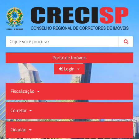
Buscar
Portal de Imóveis
Login
Fiscalização
Corretor
Cidadão