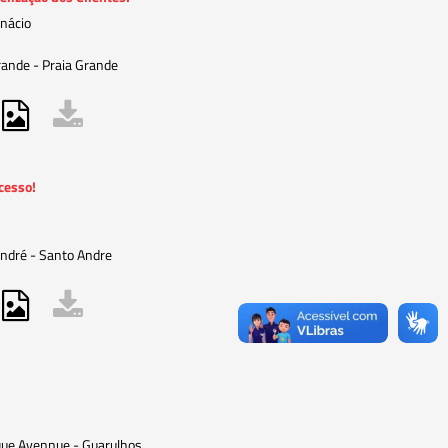
Inácio
ande - Praia Grande
cesso!
ndré - Santo Andre
que Avennue - Guarulhos