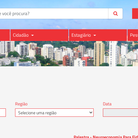
Cidadão
Estagiário
Pes
Região
Data
Palestra - Neuroeconomia Para Fid