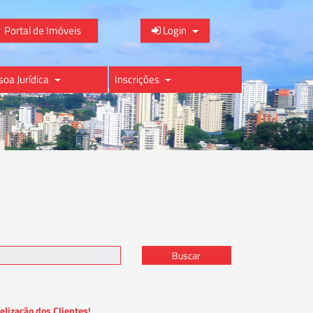
Portal de Imóveis
Login
soa Jurídica
Inscrições
Buscar
elização dos Clientes!