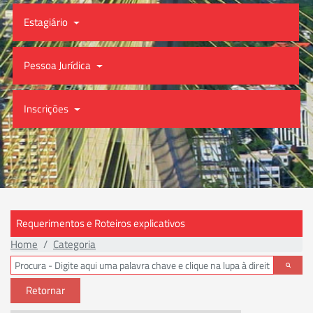
Estagiário
Pessoa Jurídica
Inscrições
Requerimentos e Roteiros explicativos
Home
Categoria
Retornar