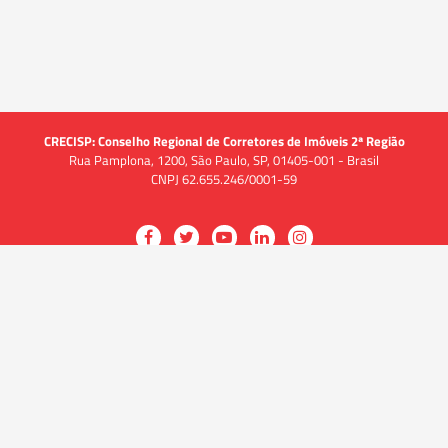
CRECISP: Conselho Regional de Corretores de Imóveis 2ª Região
Rua Pamplona, 1200, São Paulo, SP, 01405-001 - Brasil
CNPJ 62.655.246/0001-59
Acessar
Acessar
Acessar
Acessar
Acessar
a
a
a
a
a
O CRECI
página
página
página
página
página
O Conselho
no
no
no
no
no
Quem somos
Facebook
Twitter
YouTube
LinkedIn
Instagram
Quadro funcional
História
do
do
do
do
do
Delegacias
CRECISP
CRECISP
CRECISP
CRECISP
CRECISP
Fiscalização
Notícias