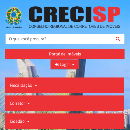
Buscar
Portal de Imóveis
Login
Fiscalização
Corretor
Cidadão