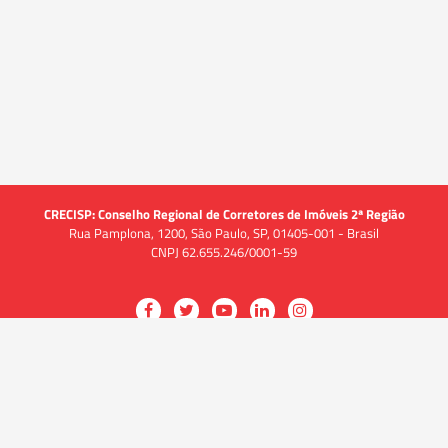
CRECISP: Conselho Regional de Corretores de Imóveis 2ª Região
Rua Pamplona, 1200, São Paulo, SP, 01405-001 - Brasil
CNPJ 62.655.246/0001-59
Acessar
Acessar
Acessar
Acessar
Acessar
a
a
a
a
a
O CRECI
página
página
página
página
página
O Conselho
no
no
no
no
no
Quem somos
Facebook
Twitter
YouTube
LinkedIn
Instagram
Quadro funcional
História
do
do
do
do
do
Delegacias