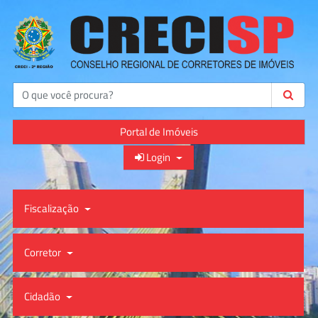
Buscar
Portal de Imóveis
Login
Fiscalização
Corretor
Cidadão