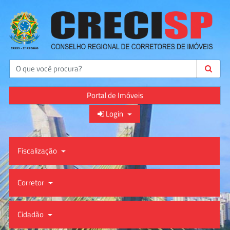
Buscar
Portal de Imóveis
Login
Fiscalização
Corretor
Cidadão