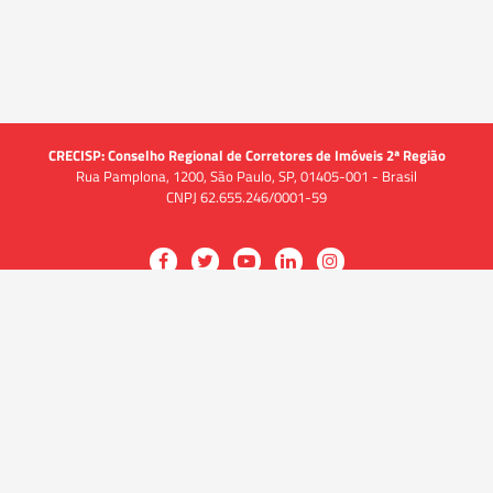
CRECISP: Conselho Regional de Corretores de Imóveis 2ª Região
Rua Pamplona, 1200, São Paulo, SP, 01405-001 - Brasil
CNPJ 62.655.246/0001-59
Acessar
Acessar
Acessar
Acessar
Acessar
a
a
a
a
a
O CRECI
página
página
página
página
página
O Conselho
no
no
no
no
no
Quem somos
Facebook
Twitter
YouTube
LinkedIn
Instagram
Quadro funcional
História
do
do
do
do
do
Delegacias
CRECISP
CRECISP
CRECISP
CRECISP
CRECISP
Fiscalização
Notícias