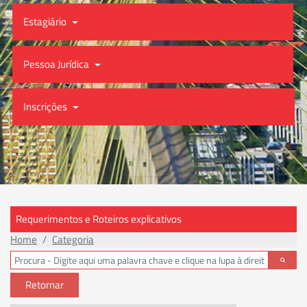
Estagiário
Pessoa Jurídica
Inscrições
Requerimentos e Roteiros explicativos
Home
Categoria
Retornar