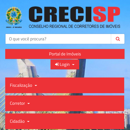
Buscar
Portal de Imóveis
Login
Fiscalização
Corretor
Cidadão