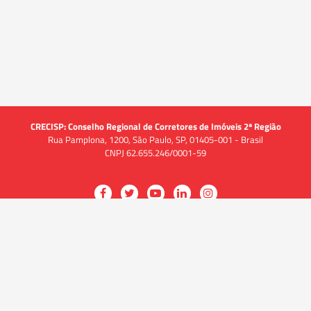
CRECISP: Conselho Regional de Corretores de Imóveis 2ª Região
Rua Pamplona, 1200, São Paulo, SP, 01405-001 - Brasil
CNPJ 62.655.246/0001-59
Acessar
Acessar
Acessar
Acessar
Acessar
a
a
a
a
a
O CRECI
página
página
página
página
página
O Conselho
no
no
no
no
no
Quem somos
Facebook
Twitter
YouTube
LinkedIn
Instagram
Quadro funcional
História
do
do
do
do
do
Delegacias
CRECISP
CRECISP
CRECISP
CRECISP
CRECISP
Fiscalização