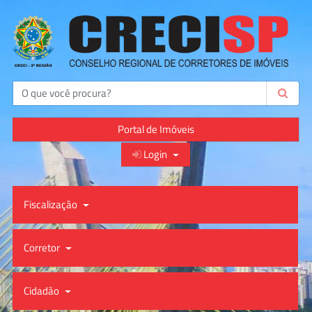
Buscar
Portal de Imóveis
Login
Fiscalização
Corretor
Cidadão