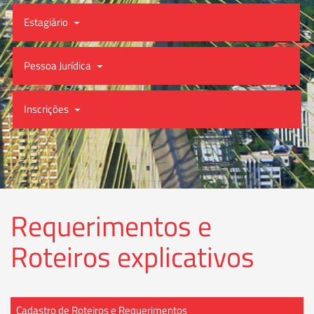
Estagiário
Pessoa Jurídica
Inscrições
Requerimentos e
Roteiros explicativos
Cadastro de Roteiros e Requerimentos