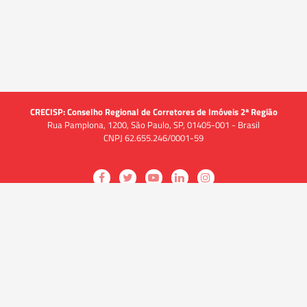
CRECISP: Conselho Regional de Corretores de Imóveis 2ª Região
Rua Pamplona, 1200, São Paulo, SP, 01405-001 - Brasil
CNPJ 62.655.246/0001-59
Acessar
Acessar
Acessar
Acessar
Acessar
a
a
a
a
a
O CRECI
página
página
página
página
página
O Conselho
no
no
no
no
no
Quem somos
Facebook
Twitter
YouTube
LinkedIn
Instagram
Quadro funcional
História
do
do
do
do
do
Delegacias
CRECISP
CRECISP
CRECISP
CRECISP
CRECISP
Fiscalização