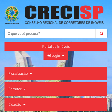
Buscar
Portal de Imóveis
Login
Fiscalização
Corretor
Cidadão