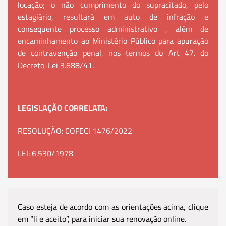
locação; o não cumprimento do supracitado, pelo
estagiário, resultará em auto de infração e
consequente processo administrativo , além de
encaminhamento ao Ministério Público para apuração
de contravenção penal, nos termos do Art 47. do
Decreto-Lei 3.688/41.
LEGISLAÇÃO CORRELATA:
RESOLUÇÃO: COFECI 1476/2022
LEI: 6.530/1978
Caso esteja de acordo com as orientações acima, clique
em “li e aceito”, para iniciar sua renovação online.