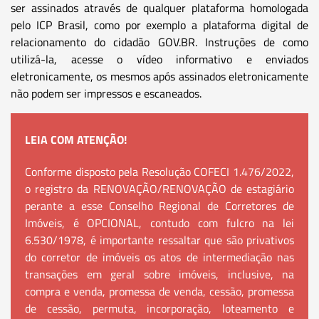
ser assinados através de qualquer plataforma homologada
pelo ICP Brasil, como por exemplo a plataforma digital de
relacionamento do cidadão GOV.BR. Instruções de como
utilizá-la, acesse o vídeo informativo e enviados
eletronicamente, os mesmos após assinados eletronicamente
não podem ser impressos e escaneados.
LEIA COM ATENÇÃO!
Conforme disposto pela Resolução COFECI 1.476/2022,
o registro da RENOVAÇÃO/RENOVAÇÃO de estagiário
perante a esse Conselho Regional de Corretores de
Imóveis, é OPCIONAL, contudo com fulcro na lei
6.530/1978, é importante ressaltar que são privativos
do corretor de imóveis os atos de intermediação nas
transações em geral sobre imóveis, inclusive, na
compra e venda, promessa de venda, cessão, promessa
de cessão, permuta, incorporação, loteamento e