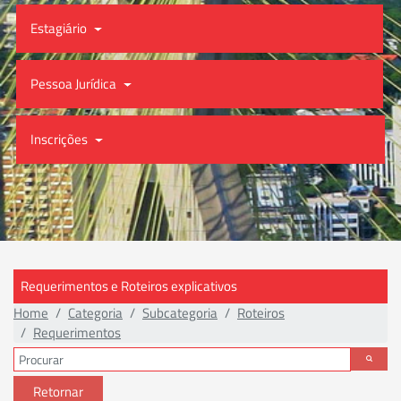
Estagiário
Pessoa Jurídica
Inscrições
Requerimentos e Roteiros explicativos
Home
Categoria
Subcategoria
Roteiros
Requerimentos
Retornar