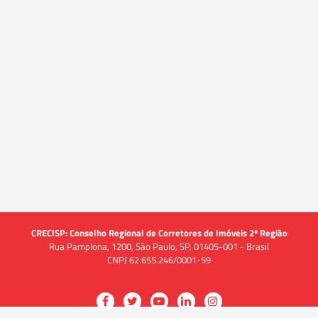
CRECISP: Conselho Regional de Corretores de Imóveis 2ª Região
Rua Pamplona, 1200, São Paulo, SP, 01405-001 - Brasil
CNPJ 62.655.246/0001-59
Acessar
Acessar
Acessar
Acessar
Acessar
a
a
a
a
a