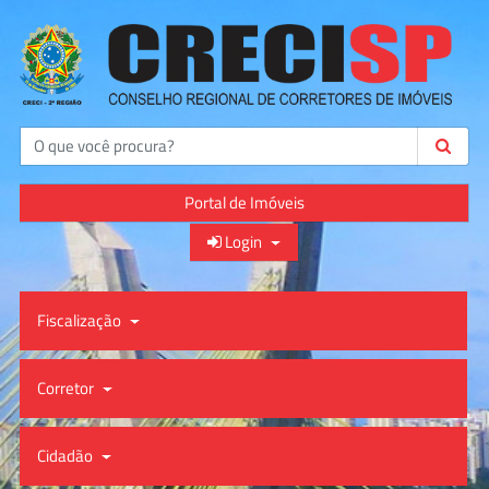
Buscar
Portal de Imóveis
Login
Fiscalização
Corretor
Cidadão