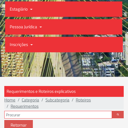
Estagiário
Pessoa Jurídica
Inscrições
Requerimentos e Roteiros explicativos
Home
Categoria
Subcategoria
Roteiros
Requerimentos
Retornar