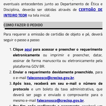
eventuais antecedentes junto ao Departamento de Ética e
Disciplina, deverão ser obtidas através de
CERTIDÃO DE
INTEIRO TEOR
na tela inicial.
COMO FAZER O PEDIDO
Para requerer a emissão de certidão de objeto e pé, deverá
seguir o passo a passo:
Clique
aqui
para acessar e preencher o requerimento
eletronicamente
ou imprimir e preencher, datar,
assinar de forma manuscrita ou eletronicamente pela
plataforma GOV BR.
Enviar o requerimento devidamente preenchido
, para
o e-mail
faleconosco@crecisp.gov.br
.
Após isso, receberá em seu e-mail o número de
protocolo
e um boleto da taxa administrativa, que
deverá ser pago e enviado o comprovante para o
mesmo e-mail
faleconosco@crecisp.gov.br
.
Por fim, após confirmado o pagamento
, receberá um