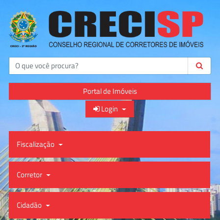
Buscar
Portal de Imóveis
Login
Fiscalização
Corretor
Cidadão