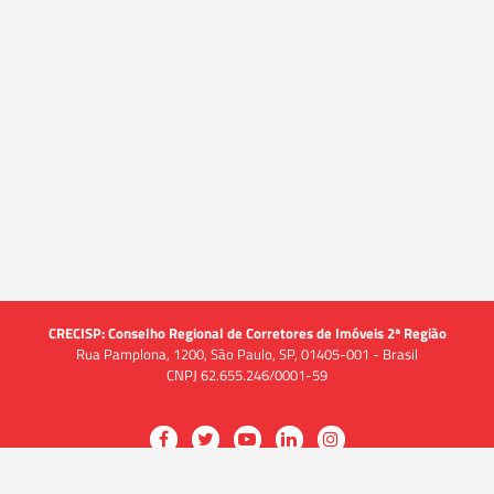
CRECISP: Conselho Regional de Corretores de Imóveis 2ª Região
Rua Pamplona, 1200, São Paulo, SP, 01405-001 - Brasil
CNPJ 62.655.246/0001-59
Acessar
Acessar
Acessar
Acessar
Acessar
a
a
a
a
a
O CRECI
página
página
página
página
página