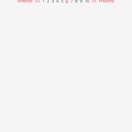
Anterior
<<
1
2
3
4
5
6
7
8
9
10
>>
Próximo