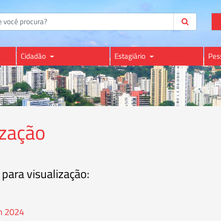
Cidadão
Estagiário
Pes
ização
 para visualização:
em 2024