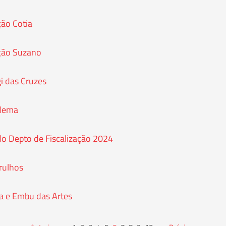
ção Cotia
ação Suzano
gi das Cruzes
adema
o Depto de Fiscalização 2024
arulhos
tia e Embu das Artes