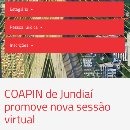
Estagiário
Pessoa Jurídica
Inscrições
COAPIN de Jundiaí
promove nova sessão
virtual