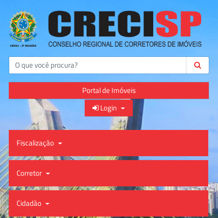
Buscar
Portal de Imóveis
Login
Fiscalização
Corretor
Cidadão