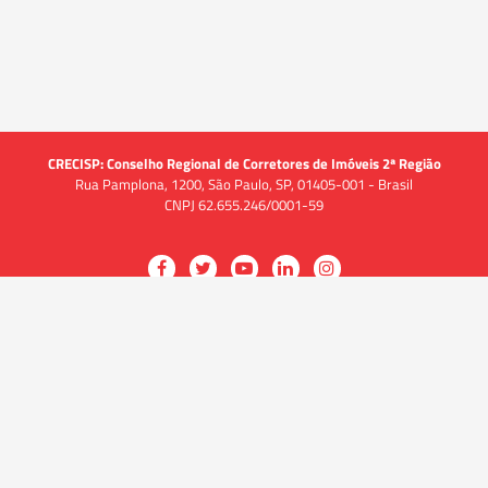
CRECISP: Conselho Regional de Corretores de Imóveis 2ª Região
Rua Pamplona, 1200, São Paulo, SP, 01405-001 - Brasil
CNPJ 62.655.246/0001-59
Acessar
Acessar
Acessar
Acessar
Acessar
a
a
a
a
a
O CRECI
página
página
página
página
página
O Conselho
no
no
no
no
no
Quem somos
Facebook
Twitter
YouTube
LinkedIn
Instagram
Quadro funcional
História
do
do
do
do
do
Delegacias
CRECISP
CRECISP
CRECISP
CRECISP
CRECISP
Fiscalização
Notícias