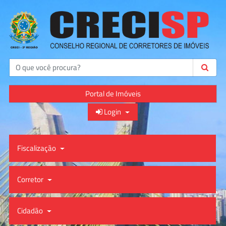
Buscar
Portal de Imóveis
Login
Fiscalização
Corretor
Cidadão