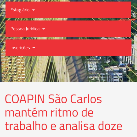
Estagiário
Pessoa Jurídica
Inscrições
COAPIN São Carlos
mantém ritmo de
trabalho e analisa doze