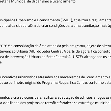
retaria Municipal de Urbanismo e Licenciamento
Municipal de Urbanismo e Licenciamento (SMUL), atualizou a regulament
ão central da cidade, além de criar condições para uma tramitação mais á
026 é a consolidação da área atendida pelo programa, objeto de altera
rvenção Urbana (AIU) do Setor Central. A partir de agora, fica consoli
a de Intervenção Urbana do Setor Central (AIU-SCE), alcançando os distr
e.
 incentivos urbanísticos atrelados aos mecanismos de licenciamento e r
s ao perímetro original do Programa Requalifica Centro, conforme esta
os e cria soluções para facilitar a adaptação de edifícios antigos às
iabilidade dos projetos de retrofit e fortalecer a estratégia municipal