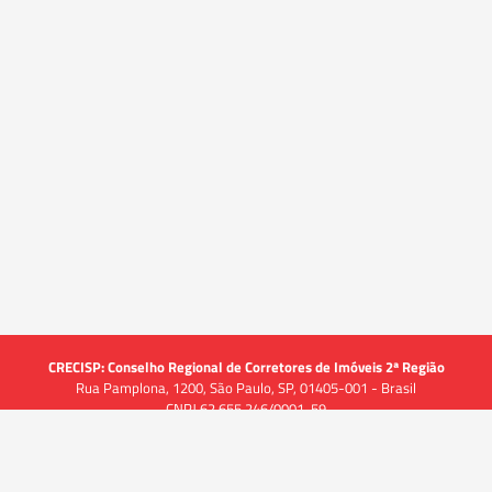
CRECISP: Conselho Regional de Corretores de Imóveis 2ª Região
Rua Pamplona, 1200, São Paulo, SP, 01405-001 - Brasil
CNPJ 62.655.246/0001-59
Acessar
Acessar
Acessar
Acessar
Acessar
a
a
a
a
a
Acessibilidade
Alto Contraste
-A
A
A+