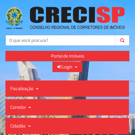
Buscar
Portal de Imóveis
Login
Fiscalização
Corretor
Cidadão