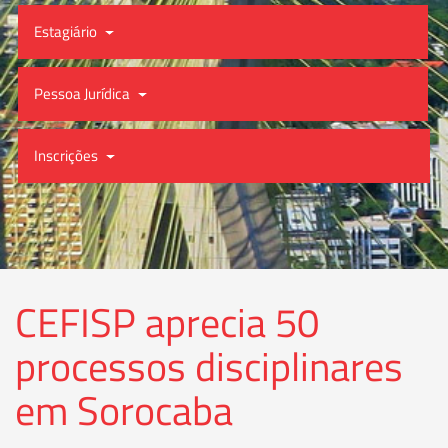
Estagiário
Pessoa Jurídica
Inscrições
CEFISP aprecia 50
processos disciplinares
em Sorocaba