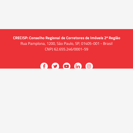
CRECISP: Conselho Regional de Corretores de Imóveis 2ª Região
Rua Pamplona, 1200, São Paulo, SP, 01405-001 - Brasil
CNPJ 62.655.246/0001-59
Acessar
Acessar
Acessar
Acessar
Acessar
a
a
a
a
a
O CRECI
página
página
página
página
página
O Conselho
no
no
no
no
no
Quem somos
Facebook
Twitter
YouTube
LinkedIn
Instagram
Quadro funcional
História
do
do
do
do
do
Delegacias
CRECISP
CRECISP
CRECISP
CRECISP
CRECISP
Fiscalização
Notícias
Analistas de Conformidade