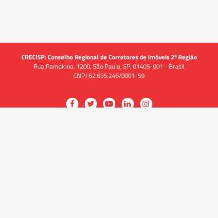
CRECISP: Conselho Regional de Corretores de Imóveis 2ª Região
Rua Pamplona, 1200, São Paulo, SP, 01405-001 - Brasil
CNPJ 62.655.246/0001-59
Acessar
Acessar
Acessar
Acessar
Acessar
a
a
a
a
a
O CRECI
página
página
página
página
página
O Conselho
no
no
no
no
no
Quem somos
Facebook
Twitter
YouTube
LinkedIn
Instagram
Quadro funcional
História
do
do
do
do
do
Delegacias
CRECISP
CRECISP
CRECISP
CRECISP
CRECISP
Fiscalização
Notícias
Analistas de Conformidade