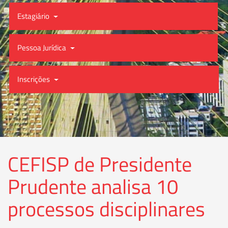
Estagiário
Pessoa Jurídica
Inscrições
CEFISP de Presidente
Prudente analisa 10
processos disciplinares