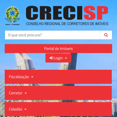
Buscar
Portal de Imóveis
Login
Fiscalização
Corretor
Cidadão