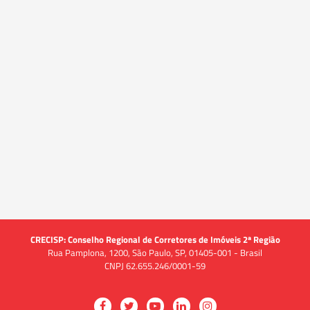
CRECISP: Conselho Regional de Corretores de Imóveis 2ª Região
Rua Pamplona, 1200, São Paulo, SP, 01405-001 - Brasil
CNPJ 62.655.246/0001-59
Acessar
Acessar
Acessar
Acessar
Acessar