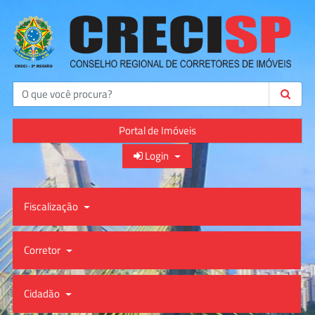
Buscar
Portal de Imóveis
Login
Fiscalização
Corretor
Cidadão