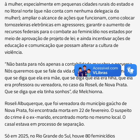
à mulher, especialmente em pequenas cidades rurais do estado e
no litoral norte (que não conta com nenhuma delegacia da
mulher); ampliar o alcance de ações que funcionam, como colocar
tornozeleiras eletrônicas em agressores; garantir o aumento de
recursos federais para o combate ao feminicídio nos estados por
meio de aprovação de projeto de lei; e ainda incentivar ações de
educação e comunicação que possam alterar a cultura de
violência.
“Não basta para nós apenas a contabilidade macabra e perversa.
Nós queremos que se fale da vida dessa mulher, que se humanize,
que se diga que ela era mãe, que se diga que ela era filha, que ela
era professora ou vereadora, no caso da Roseli, de Nova Prata.
Que se diga que ela tinha sonhos”, diz Melchionna.
Roseli Albuquerque, que foi vereadora do município gaúcho de
Nova Prata, foi encontrada morta em 22 de fevereiro. O suspeito
do crime é o ex-marido, encontrado morto no mesmo local. O
casal estava em processo de separação.
Só em 2025, no Rio Grande do Sul, houve 80 feminicídios