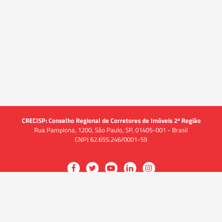
CRECISP: Conselho Regional de Corretores de Imóveis 2ª Região
Rua Pamplona, 1200, São Paulo, SP, 01405-001 - Brasil
CNPJ 62.655.246/0001-59
Acessar
Acessar
Acessar
Acessar
Acessar
a
a
a
a
a
O CRECI
página
página
página
página
página
O Conselho
no
no
no
no
no
Quem somos
Facebook
Twitter
YouTube
LinkedIn
Instagram
Quadro funcional