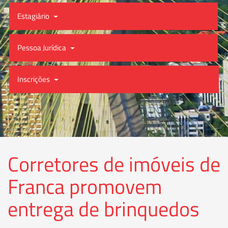
Estagiário
Pessoa Jurídica
Inscrições
Corretores de imóveis de
Franca promovem
entrega de brinquedos