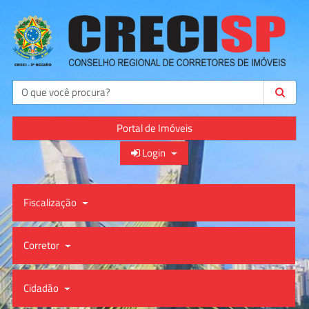
Buscar
Portal de Imóveis
Login
Fiscalização
Corretor
Cidadão