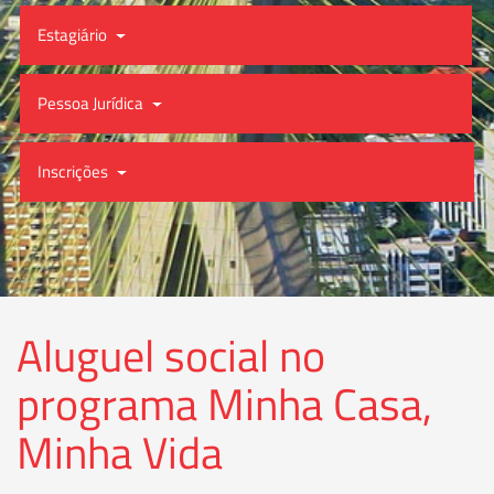
Estagiário
Pessoa Jurídica
Inscrições
Aluguel social no
programa Minha Casa,
Minha Vida