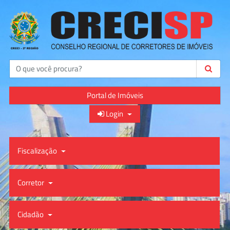
Buscar
Portal de Imóveis
Login
Fiscalização
Corretor
Cidadão