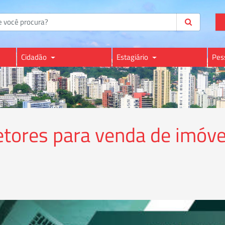
Cidadão
Estagiário
Pes
retores para venda de imóv