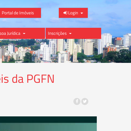
Portal de Imóveis
Login
soa Jurídica
Inscrições
eis da PGFN