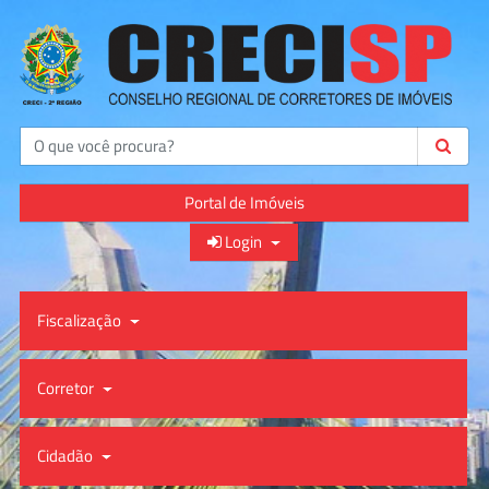
Buscar
Portal de Imóveis
Login
Fiscalização
Corretor
Cidadão