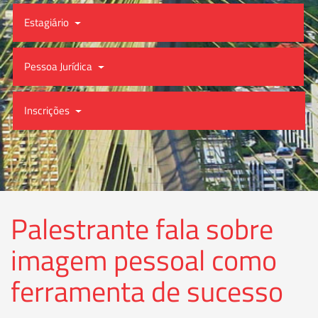
Estagiário
Pessoa Jurídica
Inscrições
Palestrante fala sobre
imagem pessoal como
ferramenta de sucesso