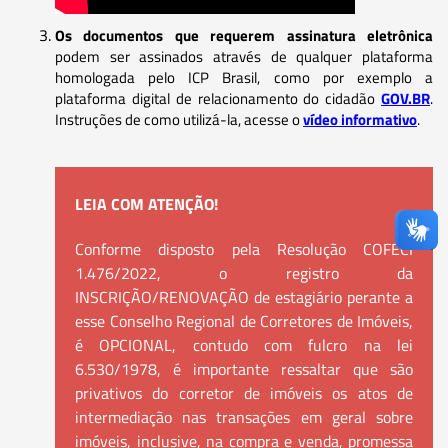
Os documentos que requerem assinatura eletrônica
podem ser assinados através de qualquer plataforma
homologada pelo ICP Brasil, como por exemplo a
plataforma digital de relacionamento do cidadão
GOV.BR
.
Instruções de como utilizá-la, acesse o
vídeo informativo
.
LEIA COM ATENÇÃO!
Conforme disposto pela Resolução COFECI
1.476/2022, o registro da
INSCRIÇÃO/RENOVAÇÃO de estagiário perante a
esse Conselho Regional de Corretores de Imóveis,
é OPCIONAL, contudo com fulcro na lei
6.530/1978, é importante ressaltar que são
privativos do corretor de imóveis os atos de
intermediação nas transações em geral sobre
imóveis, inclusive, na compra e venda, promessa