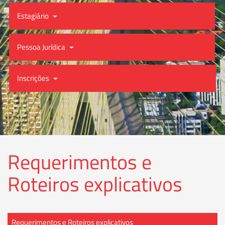
Estagiário
Pessoa Jurídica
Inscrições
Requerimentos e
Roteiros explicativos
Requerimentos e Roteiros explicativos