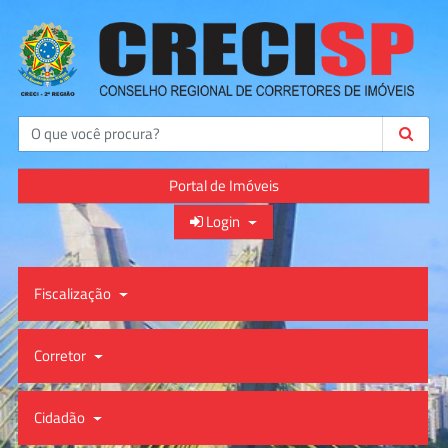
Buscar
Portal de Imóveis
Login
Fiscalização
Corretor
Cidadão