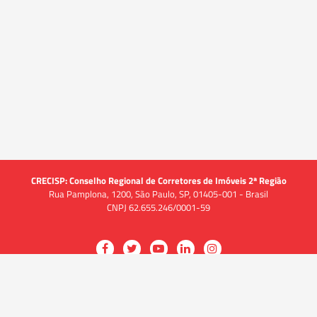
CRECISP: Conselho Regional de Corretores de Imóveis 2ª Região
Rua Pamplona, 1200, São Paulo, SP, 01405-001 - Brasil
CNPJ 62.655.246/0001-59
Acessar
Acessar
Acessar
Acessar
Acessar
a
a
a
a
a
O CRECI
página
página
página
página
página
O Conselho
no
no
no
no
no
Quem somos
Facebook
Twitter
YouTube
LinkedIn
Instagram
Quadro funcional