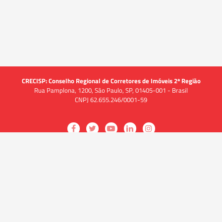
CRECISP: Conselho Regional de Corretores de Imóveis 2ª Região
Rua Pamplona, 1200, São Paulo, SP, 01405-001 - Brasil
CNPJ 62.655.246/0001-59
Acessar
Acessar
Acessar
Acessar
Acessar
a
a
a
a
a
O CRECI
página
página
página
página
página
O Conselho
no
no
no
no
no
Quem somos
Facebook
Twitter
YouTube
LinkedIn
Instagram
Quadro funcional
História
do
do
do
do
do
Delegacias
CRECISP
CRECISP
CRECISP
CRECISP
CRECISP
Fiscalização