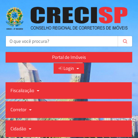
Buscar
Portal de Imóveis
Login
Fiscalização
Corretor
Cidadão