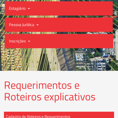
Estagiário
Pessoa Jurídica
Inscrições
Requerimentos e
Roteiros explicativos
Cadastro de Roteiros e Requerimentos