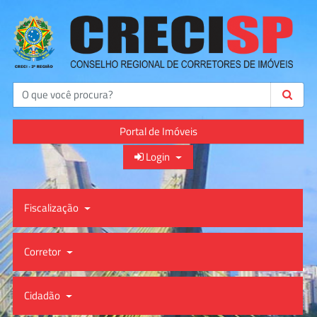
Buscar
Portal de Imóveis
Login
Fiscalização
Corretor
Cidadão