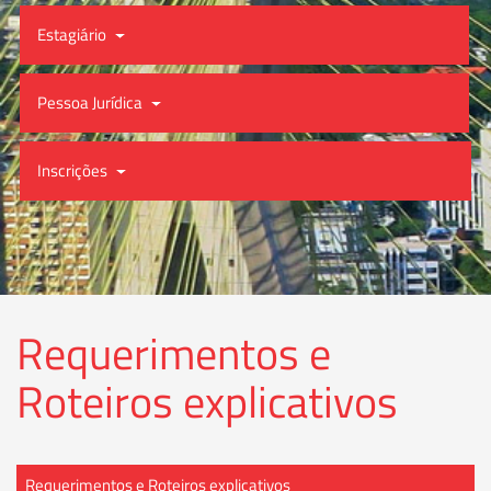
Estagiário
Pessoa Jurídica
Inscrições
Requerimentos e
Roteiros explicativos
Requerimentos e Roteiros explicativos