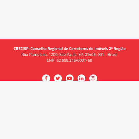
CRECISP: Conselho Regional de Corretores de Imóveis 2ª Região
Rua Pamplona, 1200, São Paulo, SP, 01405-001 - Brasil
CNPJ 62.655.246/0001-59
Acessar
Acessar
Acessar
Acessar
Acessar
a
a
a
a
a
O CRECI
página
página
página
página
página
O Conselho
no
no
no
no
no
Quem somos
Facebook
Twitter
YouTube
LinkedIn
Instagram
Quadro funcional
História
do
do
do
do
do
Delegacias
CRECISP
CRECISP
CRECISP
CRECISP
CRECISP
Fiscalização