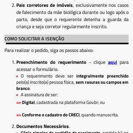
Pais corretores de imóveis
, exclusivamente nos casos
de falecimento da mãe biológica durante ou logo após o
parto, desde que o requerente detenha a guarda da
criança e seja corretor regularmente inscrito.
COMO SOLICITAR A ISENÇÃO
Para realizar o pedido, siga os passos abaixo:
Preenchimento do requerimento
- clique
aqui
para
acessar o formulário.
O requerimento deve ser
integralmente preenchido
pelo(a) inscrito(a) pessoa física,
sem rasuras ou campos em
branco
.
A assinatura de ser:
=>
Digital
, cadastrada na plataforma Gov.br; ou
=>
Conforme o cadastro do CRECI
, quando manuscrita.
Documentos Necessários
.
Cópia simples da certidão de nascimento
, emitida há no