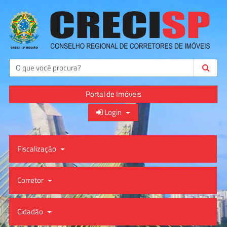
Buscar
Portal de Imóveis
Login
Fiscalização
Corretor
Cidadão