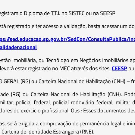
egistram o Diploma de T.T.I. no SISTEC ou na SEESP
está registrado e ter acesso a validação, basta acessar um do
ps://sed.educacao.sp.gov.br/SedCon/ConsultaPublica/In
validadenacional
tão Imobiliária, ou Tecnólogo em Negócios Imobiliários ap
 deverá estar registrado no MEC através dos sites:
CEESP
ou
GERAL (RG) ou Carteira Nacional de Habilitação (CNH) –
f
dade (RG) ou Carteira Nacional de Habilitação (CNH). Pod
ilitar, policial federal, policial rodoviário federal, milita
ladores do exercício profissional. Obs.: Esses documentos d
s, será exigida a comprovação de permanência legal e inin
arteira de Identidade Estrangeira (RNE).