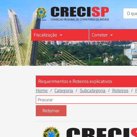
Buscar
Fiscalização
Corretor
Requerimentos e Roteiros explicativos
Home
Categoria
Subcategoria
Roteiros
Retornar