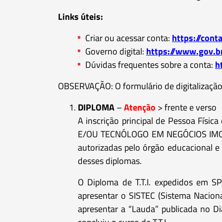
Links úteis:
Criar ou acessar conta:
https://cont
Governo digital:
https://www.gov.br
Dúvidas frequentes sobre a conta:
h
OBSERVAÇÃO: O formulário de digitalização 
DIPLOMA
–
Atenção
> frente e verso
A inscrição principal de Pessoa Fís
E/OU TECNÓLOGO EM NEGÓCIOS IMOBIL
autorizadas pelo órgão educacional e
desses diplomas.
O Diploma de T.T.I. expedidos em SP
apresentar o SISTEC (Sistema Naciona
apresentar a “Lauda” publicada no Di