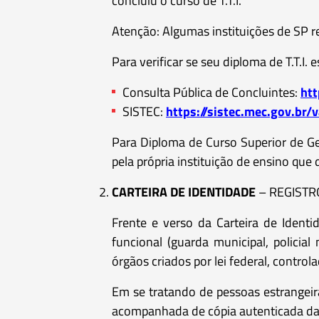
concluiu o curso de T.T.I.
Atenção: Algumas instituições de SP r
Para verificar se seu diploma de T.T.I. 
Consulta Pública de Concluintes:
htt
SISTEC:
https://sistec.mec.gov.br/
Para Diploma de Curso Superior de Ges
pela própria instituição de ensino que
CARTEIRA DE IDENTIDADE
– REGISTRO 
Frente e verso da Carteira de Identi
funcional (guarda municipal, policial m
órgãos criados por lei federal, contro
Em se tratando de pessoas estrangeira
acompanhada de cópia autenticada da C