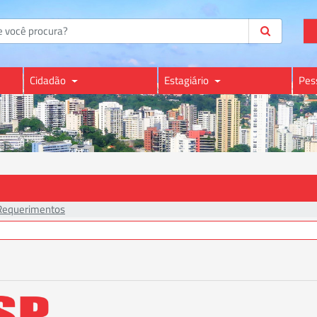
Cidadão
Estagiário
Pes
Requerimentos