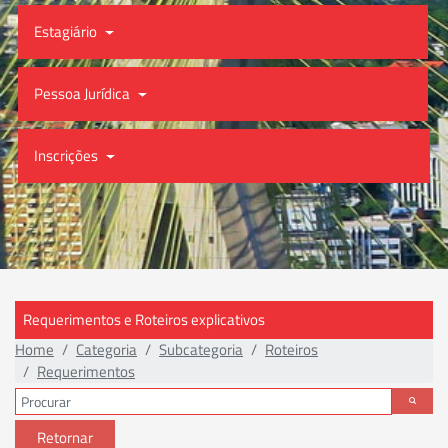
Estagiário
Pessoa Jurídica
Inscrições
Requerimentos e Roteiros explicativos
Home
Categoria
Subcategoria
Roteiros
Requerimentos
Retornar