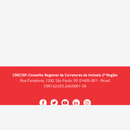
CRECISP: Conselho Regional de Corretores de Imóveis 2ª Região
Rua Pamplona, 1200, São Paulo, SP, 01405-001 - Brasil
CNPJ 62.655.246/0001-59
Acessar
Acessar
Acessar
Acessar
Acessar
a
a
a
a
a
O CRECI
página
página
página
página
página
O Conselho
no
no
no
no
no
Quem somos