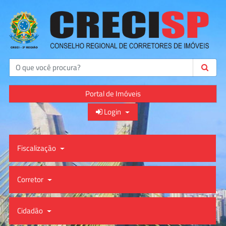
Buscar
Portal de Imóveis
Login
Fiscalização
Corretor
Cidadão