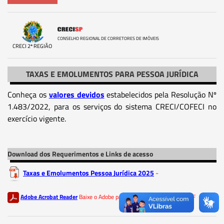
CONSELHO REGIONAL DE CORRETORES DE IMÓVEIS
CRECI 2ª REGIÃO
TAXAS E EMOLUMENTOS PARA PESSOA JURÍDICA
Conheça os
valores devidos
estabelecidos pela Resolução Nº
1.483/2022, para os serviços do sistema CRECI/COFECI no
exercício vigente.
Download dos Requerimentos e Links de acesso
Taxas e Emolumentos Pessoa Jurídica 2025
-
Adobe Acrobat Reader
Baixe o Adobe para ler os documentos em PDF