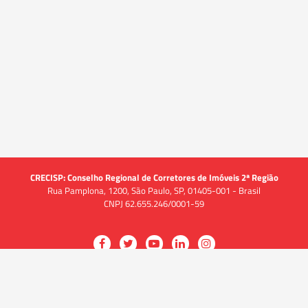
CRECISP: Conselho Regional de Corretores de Imóveis 2ª Região
Rua Pamplona, 1200, São Paulo, SP, 01405-001 - Brasil
CNPJ 62.655.246/0001-59
Acessar
Acessar
Acessar
Acessar
Acessar
a
a
a
a
a
O CRECI
página
página
página
página
página
O Conselho
no
no
no
no
no
Quem somos