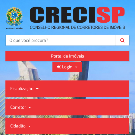
Buscar
Portal de Imóveis
Login
Fiscalização
Corretor
Cidadão