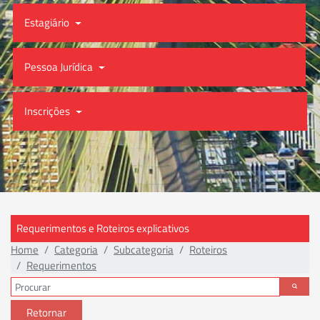
Estagiário
Pessoa Jurídica
Inscrições
Requerimentos e Roteiros explicativos
Home
Categoria
Subcategoria
Roteiros
Requerimentos
Retornar