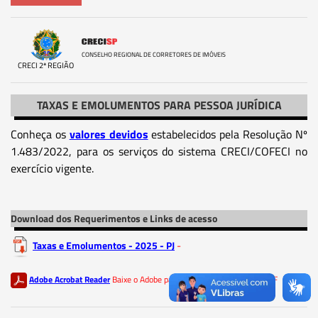
CONSELHO REGIONAL DE CORRETORES DE IMÓVEIS
CRECI 2ª REGIÃO
TAXAS E EMOLUMENTOS PARA PESSOA JURÍDICA
Conheça os
valores devidos
estabelecidos pela Resolução Nº
1.483/2022, para os serviços do sistema CRECI/COFECI no
exercício vigente.
Download dos Requerimentos e Links de acesso
Taxas e Emolumentos - 2025 - PJ
-
Adobe Acrobat Reader
Baixe o Adobe para ler os documentos em PDF