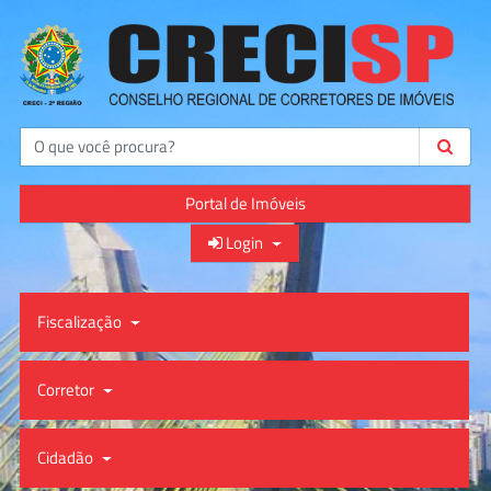
Buscar
Portal de Imóveis
Login
Fiscalização
Corretor
Cidadão