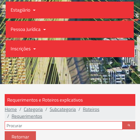
Estagiário
Pessoa Jurídica
Inscrições
Requerimentos e Roteiros explicativos
Home
Categoria
Subcategoria
Roteiros
Requerimentos
Retornar