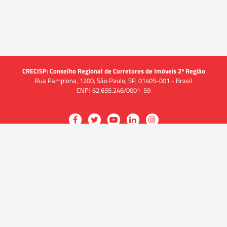
CRECISP: Conselho Regional de Corretores de Imóveis 2ª Região
Rua Pamplona, 1200, São Paulo, SP, 01405-001 - Brasil
CNPJ 62.655.246/0001-59
Acessar
Acessar
Acessar
Acessar
Acessar
a
a
a
a
a
O CRECI
página
página
página
página
página
O Conselho
no
no
no
no
no
Quem somos
Facebook
Twitter
YouTube
LinkedIn
Instagram
Quadro funcional
História
do
do
do
do
do
Delegacias
CRECISP
CRECISP
CRECISP
CRECISP
CRECISP
Fiscalização
Notícias