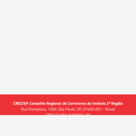
CRECISP: Conselho Regional de Corretores de Imóveis 2ª Região
Rua Pamplona, 1200, São Paulo, SP, 01405-001 - Brasil
CNPJ 62.655.246/0001-59
Acessar
Acessar
Acessar
Acessar
Acessar
a
a
a
a
a