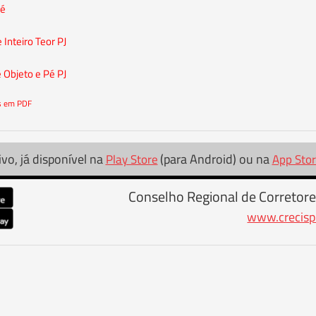
Pé
 Inteiro Teor PJ
e Objeto e Pé PJ
os em PDF
ivo, já disponível na
(para Android) ou na
Play Store
App Sto
Conselho Regional de Corretore
www.crecisp