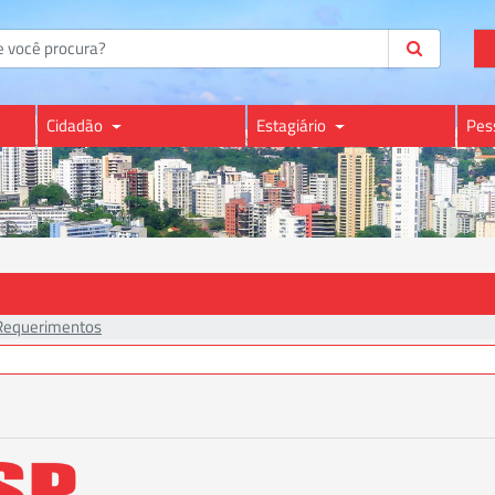
Cidadão
Estagiário
Pes
Requerimentos