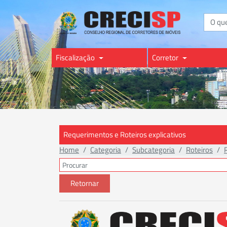
Buscar
Fiscalização
Corretor
Requerimentos e Roteiros explicativos
Home
Categoria
Subcategoria
Roteiros
Retornar