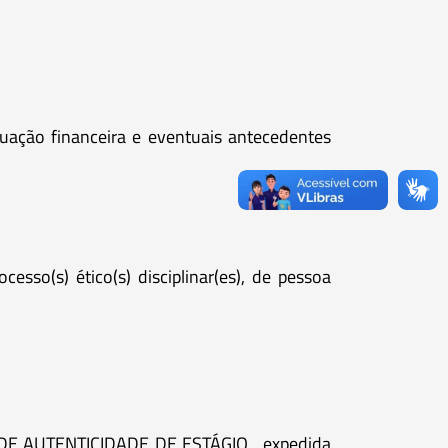
tuação financeira e eventuais antecedentes
esso(s) ético(s) disciplinar(es), de pessoa
TA DE AUTENTICIDADE DE ESTÁGIO , expedida