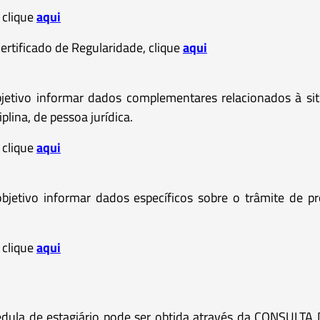
, clique
aqui
ertificado de Regularidade, clique
aqui
bjetivo informar dados complementares relacionados à si
lina, de pessoa jurídica.
, clique
aqui
jetivo informar dados específicos sobre o trâmite de proc
, clique
aqui
 cédula de estagiário pode ser obtida através da CONSUL