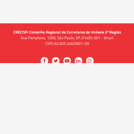
CRECISP: Conselho Regional de Corretores de Imóveis 2ª Região
Rua Pamplona, 1200, São Paulo, SP, 01405-001 - Brasil
CNPJ 62.655.246/0001-59
Acessar
Acessar
Acessar
Acessar
Acessar
a
a
a
a
a
O CRECI
página
página
página
página
página
O Conselho
no
no
no
no
no
Quem somos
Facebook
Twitter
YouTube
LinkedIn
Instagram
Quadro funcional
História
do
do
do
do
do
Delegacias
CRECISP
CRECISP
CRECISP
CRECISP
CRECISP
Fiscalização
Notícias
Analistas de Conformidade
(Fiscais)