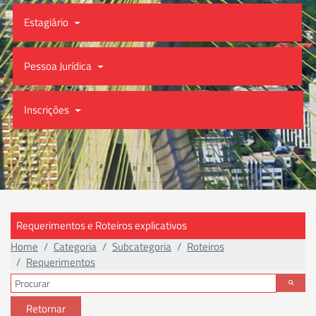
Estagiário
Pessoa Jurídica
Inscrições
Requerimentos e Roteiros explicativos
Home
Categoria
Subcategoria
Roteiros
Requerimentos
Retornar