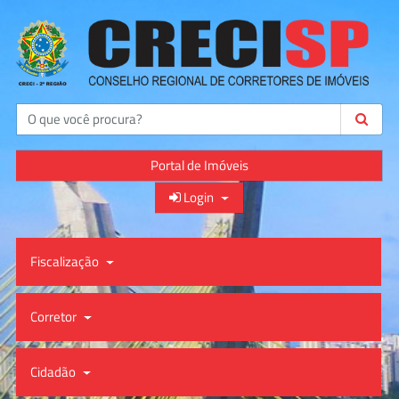
Buscar
Portal de Imóveis
Login
Fiscalização
Corretor
Cidadão