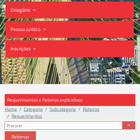
Estagiário
Pessoa Jurídica
Inscrições
Requerimentos e Roteiros explicativos
Home
Categoria
Subcategoria
Roteiros
Requerimentos
Retornar