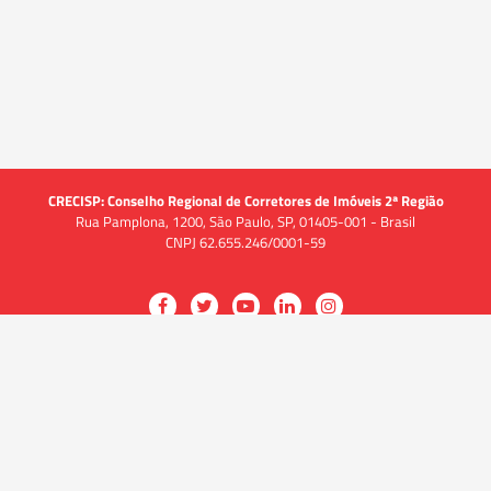
CRECISP: Conselho Regional de Corretores de Imóveis 2ª Região
Rua Pamplona, 1200, São Paulo, SP, 01405-001 - Brasil
CNPJ 62.655.246/0001-59
Acessar
Acessar
Acessar
Acessar
Acessar
a
a
a
a
a
O CRECI
página
página
página
página
página
O Conselho
no
no
no
no
no
Quem somos
Facebook
Twitter
YouTube
LinkedIn
Instagram
Quadro funcional
História
do
do
do
do
do
Delegacias
CRECISP
CRECISP
CRECISP
CRECISP
CRECISP