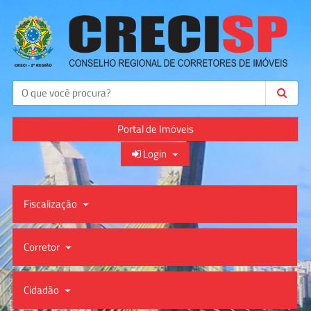
Buscar
Portal de Imóveis
Login
Fiscalização
Corretor
Cidadão