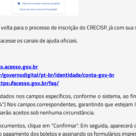
 volta para o processo de inscrição do CRECISP, já com sua 
acesse os canais de ajuda oficiais.
as.acesso.gov.br
/governodigital/pt-br/identidade/conta-gov-br
ttps://acesso.gov.br/faq/
s dados nos campos específicos, conforme o sistema, ao f
4") Nos campos correspondentes, garantindo que estejam le
serão aceitos sob nenhuma circunstância.
umentos, clique em "Confirmar". Em seguida, aparecerá o b
 o pagamento dos boletos e assinando os formulários impre