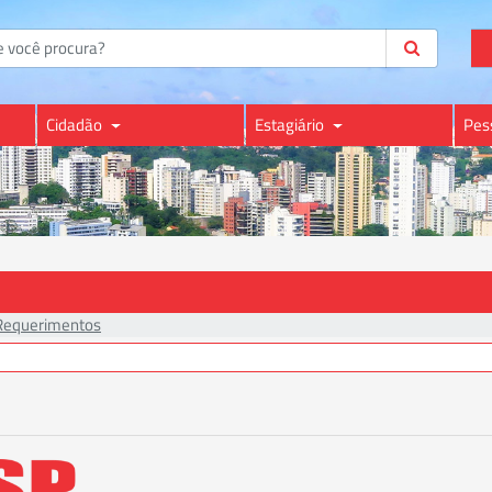
Cidadão
Estagiário
Pes
Requerimentos