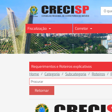
Buscar
Fiscalização
Corretor
Requerimentos e Roteiros explicativos
Home
Categoria
Subcategoria
Roteiros
Retornar