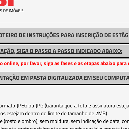
S DE IMÓVEIS
OTEIRO DE INSTRUÇÕES PARA INSCRIÇÃO DE ESTÁG
TAÇÃO, SIGA O PASSO A PASSO INDICADO ABAIXO:
o online, por favor, siga as fases e as etapas abaixo par
NTAÇÃO EM PASTA DIGITALIZADA EM SEU COMPUTA
 formato JPEG ou JPG.(Garanta que a foto e assinatura estej
ivos estejam dentro do limite de tamanho de 2MB)
nte (rosto e ombro), sem moldura, sem indicação de data, co
ente, preferencialmente com camisa social e gravata (com 