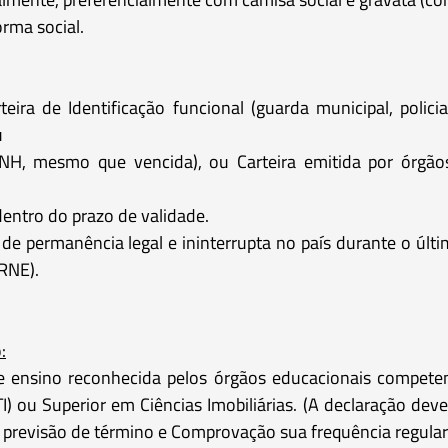
rma social.
ira de Identificação funcional (guarda municipal, policial m
u
CNH, mesmo que vencida), ou Carteira emitida por órgãos
ntro do prazo de validade.
 de permanência legal e ininterrupta no país durante o úl
(RNE).
:
 de ensino reconhecida pelos órgãos educacionais compet
TI) ou Superior em Ciências Imobiliárias. (A declaração dev
 e previsão de término e Comprovação sua frequência regula