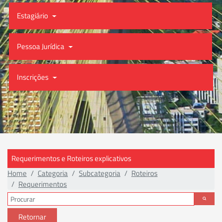
Estagiário
Pessoa Jurídica
Inscrições
Requerimentos e Roteiros explicativos
Home
Categoria
Subcategoria
Roteiros
Requerimentos
Retornar