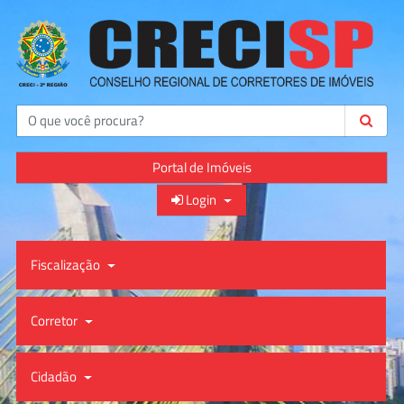
Buscar
Portal de Imóveis
Login
Fiscalização
Corretor
Cidadão