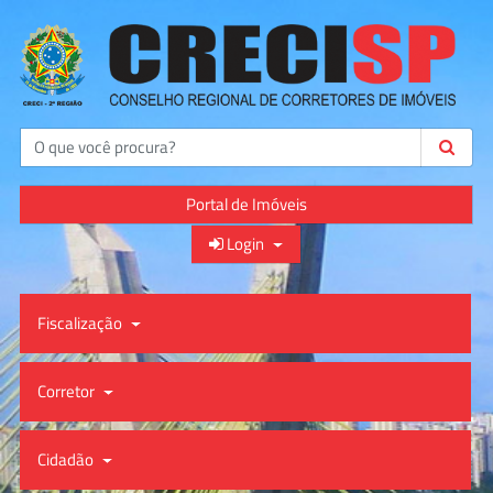
Buscar
Portal de Imóveis
Login
Fiscalização
Corretor
Cidadão