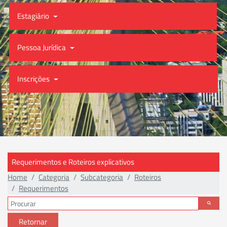
Estagiário
Pessoa Jurídica
Inscrições
Requerimentos e Roteiros explicativos
Home
Categoria
Subcategoria
Roteiros
Requerimentos
Retornar