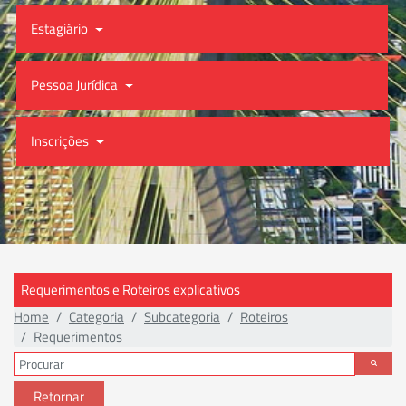
Estagiário
Pessoa Jurídica
Inscrições
Requerimentos e Roteiros explicativos
Home
Categoria
Subcategoria
Roteiros
Requerimentos
Retornar