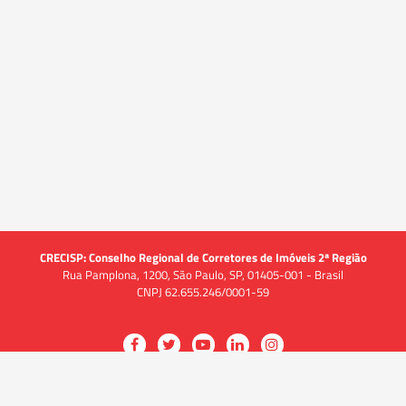
CRECISP: Conselho Regional de Corretores de Imóveis 2ª Região
Rua Pamplona, 1200, São Paulo, SP, 01405-001 - Brasil
CNPJ 62.655.246/0001-59
Acessar
Acessar
Acessar
Acessar
Acessar
a
a
a
a
a
O CRECI
página
página
página
página
página
O Conselho