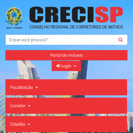
Buscar
Portal de Imóveis
Login
Fiscalização
Corretor
Cidadão