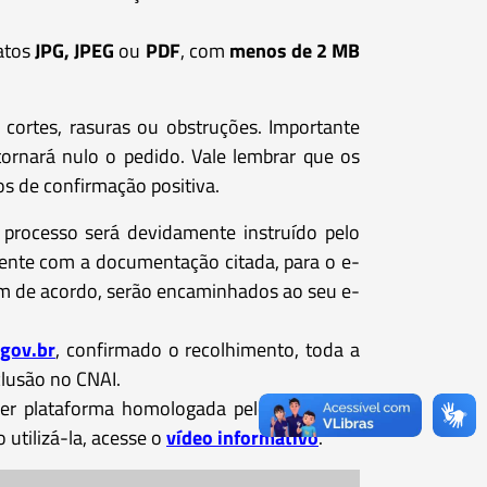
atos
JPG, JPEG
ou
PDF
, com
menos de 2 MB
cortes, rasuras ou obstruções. Importante
tornará nulo o pedido. Vale lembrar que os
s de confirmação positiva.
processo será devidamente instruído pelo
ente com a documentação citada, para o e-
am de acordo, serão encaminhados ao seu e-
gov.br
, confirmado o recolhimento, toda a
lusão no CNAI.
r plataforma homologada pelo ICP Brasil,
 utilizá-la, acesse o
vídeo informativo
.