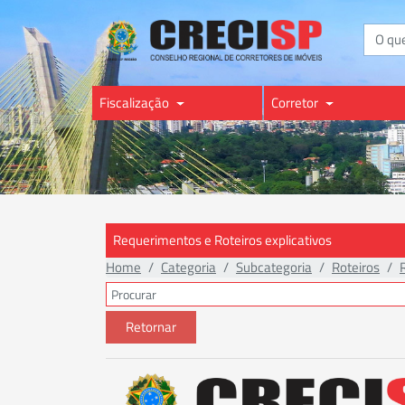
Buscar
Fiscalização
Corretor
Requerimentos e Roteiros explicativos
Home
Categoria
Subcategoria
Roteiros
Retornar