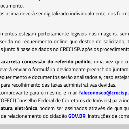
 documento.
acima deverá ser digitalizado individualmente, nos form
entos estejam perfeitamente legíveis nas imagens, sem 
serida no requerimento online que destoe do solicitado, 
s junto à base de dados no CRECI SP, após os procedimento
acarreta concessão do referido pedido
, uma vez que o 
deverá enviar o formulário devidamente preenchido juntam
 requerimento e documentos serão analisados e, caso estej
para recolhimento das taxas administrativas devidas.
o comprovante para o mesmo e-mail
faleconosco@crecisp.
ECI (Conselho Federal de Corretores de Imóveis) para inc
tura eletrônica
podem ser assinados através de qualque
l de relacionamento do cidadão
GOV.BR
. Instruções de como