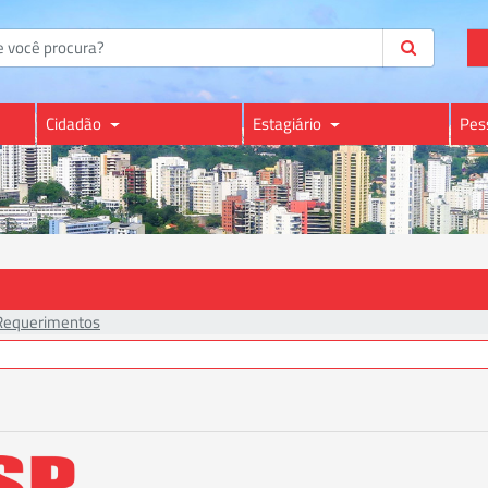
Cidadão
Estagiário
Pes
Requerimentos