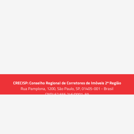
CRECISP: Conselho Regional de Corretores de Imóveis 2ª Região
Rua Pamplona, 1200, São Paulo, SP, 01405-001 - Brasil
CNPJ 62.655.246/0001-59
Acessar
Acessar
Acessar
Acessar
Acessar
a
a
a
a
a
Acessibilidade
Alto Contraste
-A
A
A+
página
página
página
página
página
em
no
no
no
no
no
Libras
alização
Comunicação
Tr