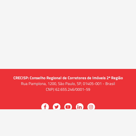
CRECISP: Conselho Regional de Corretores de Imóveis 2ª Região
Rua Pamplona, 1200, São Paulo, SP, 01405-001 - Brasil
CNPJ 62.655.246/0001-59
Acessar
Acessar
Acessar
Acessar
Acessar
a
a
a
a
a
O CRECI
página
página
página
página
página
O Conselho
no
no
no
no
no
Quem somos
Facebook
Twitter
YouTube
LinkedIn
Instagram
Quadro funcional