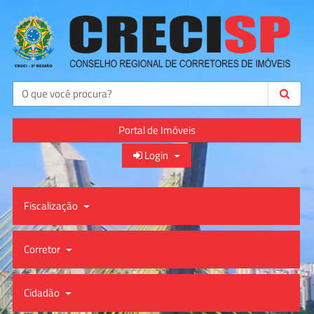
Buscar
Portal de Imóveis
Login
Fiscalização
Corretor
Cidadão