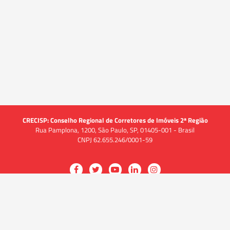
CRECISP: Conselho Regional de Corretores de Imóveis 2ª Região
Rua Pamplona, 1200, São Paulo, SP, 01405-001 - Brasil
CNPJ 62.655.246/0001-59
Acessar
Acessar
Acessar
Acessar
Acessar
a
a
a
a
a
O CRECI
página
página
página
página
página
O Conselho
no
no
no
no
no
Quem somos
Facebook
Twitter
YouTube
LinkedIn
Instagram
Quadro funcional
História