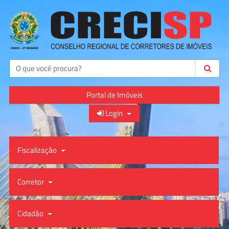
Buscar
Portal de Imóveis
Login
Fiscalização
Corretor
Cidadão